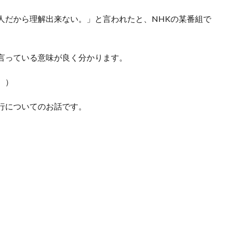
人だから理解出来ない。」と言われたと、NHKの某番組で
言っている意味が良く分かります。
。）
行についてのお話です。