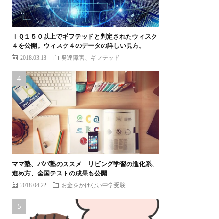
ＩＱ１５０以上でギフテッドと判定されたウィスク
４を公開。ウィスク４のデータの詳しい見方。
2018.03.18
発達障害、ギフテッド
ママ塾、パパ塾のススメ リビング学習の進化系、
進め方、全国テストの成果も公開
2018.04.22
お金をかけない中学受験