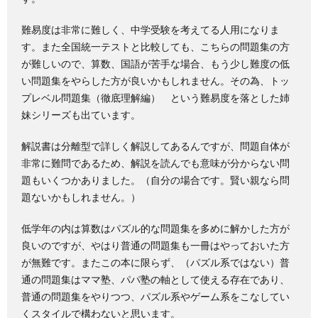
難易度は非常に難しく、中学受験を考えてる人用になりま
す。また全国統一テストと比較しても、こちらの問題集の方
が難しいので、算数、国語が苦手な場合、もう少し難度の低
い問題集をやらした方が良いかもしれません。その為、トッ
プレベル問題集（徹底理解編） という難易度を落とした姉
妹シリーズも出ています。
解説書は分離型で詳しく解説してあるんですが、問題自体が
非常に難問であるため、解説を読んでも意味が分からない問
題もいくつかありました。（自分の場合です。賢い親なら問
題ないかもしれません。）
低学年の内は算数はパズル的な問題集を多めに解かした方が
良いのですが、やはり普通の問題集も一冊はやっておいた方
が無難です。またこの本に限らず、（パズル系ではない）普
通の問題集はママ塾、パパ塾の軸として使える存在であり、
普通の問題集をやりつつ、パズル系やゲーム系をこなしてい
くスタイルで構わないと思います。