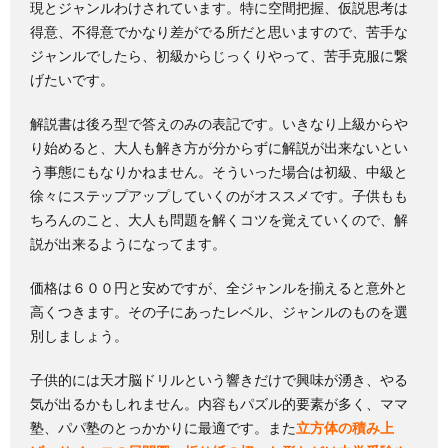
現とジャンルわけされています。特に空間把握、仮説思考は
得意、不得意でかなり差がでる所だと思いますので、苦手な
ジャンルでしたら、初級からじっくりやって、苦手克服に繋
げたいです。
解説書は後ろ型で答えのみの表記です。いきなり上級からや
り始めると、大人も解き方が分からずに解説が出来ないとい
う事態にもなりかねません。そういった場合は初級、中級と
徐々にステップアップしていくのがオススメです。子供もも
ちろんのこと、大人も問題を解くコツを覚えていくので、解
説が出来るようになってます。
価格は６００円と安めですが、全ジャンルを揃えると意外と
高くつきます。その子にあったレベル、ジャンルのものを選
別しましょう。
子供的には天才脳ドリルという響きだけで興味が湧き、やる
気が出るかもしれません。内容もパズル的要素が多く、ママ
塾、パパ塾のとっかかりに最適です。また
立方体の積み上