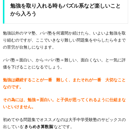
勉強を取り入れる時もパズル系など楽しいこと
から入ろう
勉強以外のママ塾、パパ塾を何週間か続けたら、いよいよ勉強を取
り組むのですが、ここでいきなり難しい問題集をやらしたら今まで
の苦労が台無しになります。
パパ塾＝面白い。から⇒パパ塾＝難しい、面白くない。と一気に評
価を下げることになるでしょう。
勉強は継続することが一番 難しく、またそれが一番 大切なこと
なのです。
その為には、勉強＝面白い。と子供が思ってくれるように仕組まな
いといけません。
初めてやる問題集でオススメなのは大手中学受験塾のサピックスの
出している‘
きらめき算数脳
’などです。