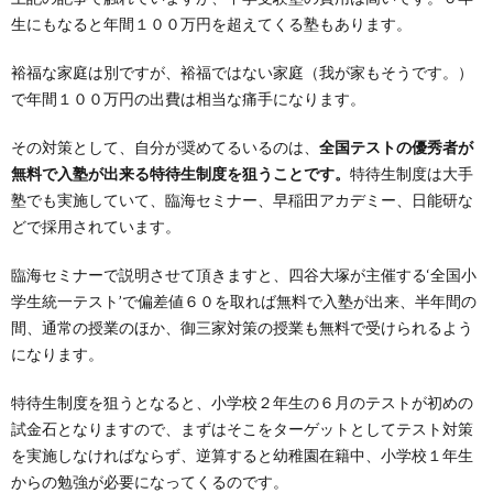
生にもなると年間１００万円を超えてくる塾もあります。
裕福な家庭は別ですが、裕福ではない家庭（我が家もそうです。）
で年間１００万円の出費は相当な痛手になります。
その対策として、自分が奨めてるいるのは、
全国テストの優秀者が
無料で入塾が出来る特待生制度を狙うことです。
特待生制度は大手
塾でも実施していて、臨海セミナー、早稲田アカデミー、日能研な
どで採用されています。
臨海セミナーで説明させて頂きますと、四谷大塚が主催する‘全国小
学生統一テスト’で偏差値６０を取れば無料で入塾が出来、半年間の
間、通常の授業のほか、御三家対策の授業も無料で受けられるよう
になります。
特待生制度を狙うとなると、小学校２年生の６月のテストが初めの
試金石となりますので、まずはそこをターゲットとしてテスト対策
を実施しなければならず、逆算すると幼稚園在籍中、小学校１年生
からの勉強が必要になってくるのです。