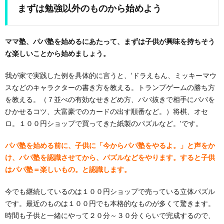
まずは勉強以外のものから始めよう
ママ塾、パパ塾を始めるにあたって、まずは子供が興味を持ちそう
な楽しいことから始めましょう。
我が家で実践した例を具体的に言うと、‘ドラえもん、ミッキーマウ
スなどのキャラクターの書き方を教える。トランプゲームの勝ち方
を教える。（７並べの有効なせきどめ方、ババ抜きで相手にババを
ひかせるコツ、大富豪でのカードの出す順番など。）将棋、オセ
ロ。１００円ショップで買ってきた紙製のパズルなど。’です。
パパ塾を始める前に、子供に「今からパパ塾をやるよ。」と声をか
け、パパ塾を認識させてから、パズルなどをやります。すると子供
はパパ塾＝楽しいもの。と認識します。
今でも継続しているのは１００円ショップで売っている立体パズル
です。最近のものは１００円でも本格的なものが多くて驚きます。
時間も子供と一緒にやって２０分～３０分くらいで完成するので、