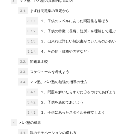
3.
ママ塾、パパ塾の具体的な進め方
3.1.
まずは問題集の選定から
3.1.1.
１、子供のレベルにあった問題集を選ぼう
3.1.2.
２、子供の特徴（長所、短所）を理解して選ぶ
3.1.3.
３、出来れば詳しい解説書がついたものが良い
3.1.4.
４、その他（価格や内容など）
3.2.
問題集比較
3.3.
スケジュールを考えよう
3.4.
ママ塾、パパ塾の勉強の指導の仕方
3.4.1.
１、問題を解いたらすぐに〇をつけてあげよう
3.4.2.
２、子供を褒めてあげよう
3.4.3.
３、子供にあったスタイルを確立しよう
4.
パパ塾の成果
4.1.
親のモチベーションの保ち方