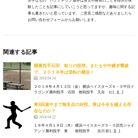
苦手なもの バナナチップ 基本は育児や療育のことを自分が体
験したことを記事にしていこうと思ってますが、趣味に関する記
事も書きたいと思っています。 ご意見ご感想などありましたら
お問い合わせフォームからお願いします。
関連する記事
開幕投手石田、粘りの投球。またもや中継ぎ撃破
で、２０１８年は逆転の横浜！
2018.04.14
２０１８年４月１３日（金） 横浜ベイスターズ６－５中日ド
ラゴンズ 勝利投手 石田 敗戦投手 又吉 セ […][…]
東8回途中まで無失点の好投。東は今永を越える存
在なのか？
2018.04.22
１８年４月１９日（木） 横浜ベイスターズ５－０読売ジャイ
アンツ 勝利投手 東 敗戦投手 吉川 前 […][…]