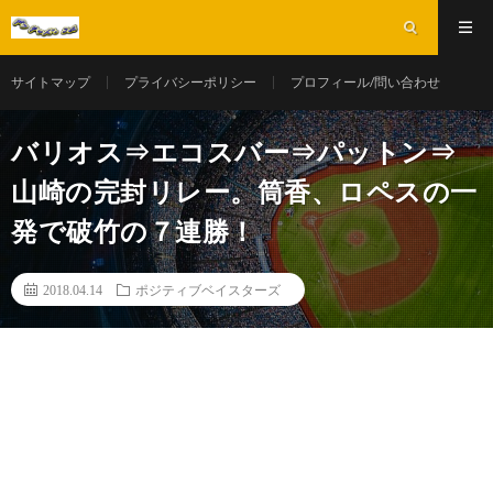
サイトマップ
プライバシーポリシー
プロフィール/問い合わせ
バリオス⇒エコスバー⇒パットン⇒
山崎の完封リレー。筒香、ロペスの一
発で破竹の７連勝！
2018.04.14
ポジティブベイスターズ