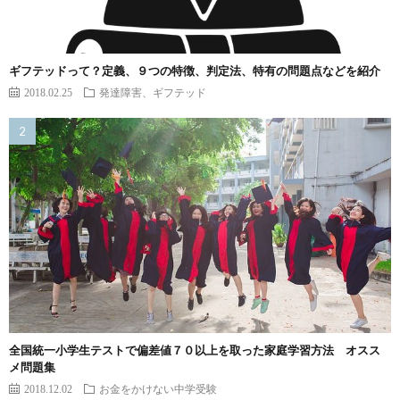
ギフテッドって？定義、９つの特徴、判定法、特有の問題点などを紹介
2018.02.25
発達障害、ギフテッド
全国統一小学生テストで偏差値７０以上を取った家庭学習方法 オスス
メ問題集
2018.12.02
お金をかけない中学受験