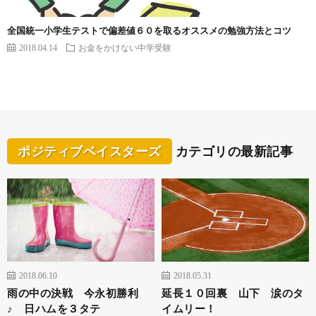
全国統一小学生テストで偏差値６０を取るオススメの勉強方法とコツ
2018.04.14
お金をかけない中学受験
ポジティブベイスターズ
カテゴリの最新記事
2018.06.10
2018.05.31
雨の中の決戦 今永初勝利
延長１０回裏 山下 涙のタ
♪ 日ハムを３タテ
イムリー！