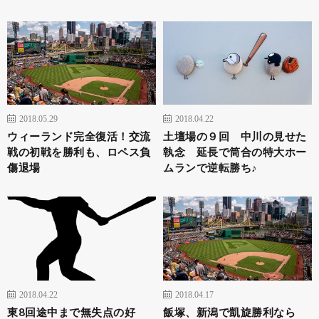
2018.05.29
2018.04.22
ウィーランド完全復活！交流
土壇場の９回 中川の見せた
戦の初戦を勝利も、ロペス負
執念 延長で筒合の特大ホー
傷退場
ムランで逆転勝ち♪
2018.04.22
2018.04.17
東8回途中まで無失点の好
飯塚、新潟で凱旋勝利なら