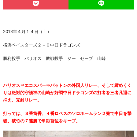
2018年４月１４日（土）
横浜ベイスターズ２－０中日ドラゴンズ
勝利投手 バリオス 敗戦投手 ジー セーブ 山崎
バリオス⇒エコスバー⇒パットンの外国人リレー、そして締めくく
りは絶対的守護神の山崎が好調中日ドラゴンズの打者を三者凡退に
抑え、完封リレー。
打っては、３番筒香、４番ロペスのソロホームラン２発で中日を撃
破、破竹の７連勝で単独首位をキープ。