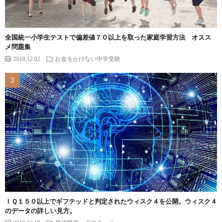
全国統一小学生テストで偏差値７０以上を取った家庭学習方法 オスス
メ問題集
2018.12.02
お金をかけない中学受験
ＩＱ１５０以上でギフテッドと判定されたウィスク４を公開。ウィスク４
のデータの詳しい見方。