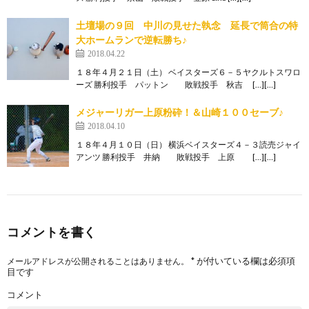
土壇場の９回 中川の見せた執念 延長で筒合の特
大ホームランで逆転勝ち♪
2018.04.22
１８年４月２１日（土） ベイスターズ６－５ヤクルトスワロ
ーズ 勝利投手 パットン 敗戦投手 秋吉 […][…]
メジャーリガー上原粉砕！＆山崎１００セーブ♪
2018.04.10
１８年４月１０日（日） 横浜ベイスターズ４－３読売ジャイ
アンツ 勝利投手 井納 敗戦投手 上原 […][…]
コメントを書く
*
が付いている欄は必須項
メールアドレスが公開されることはありません。
目です
コメント