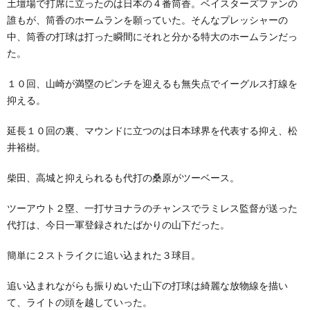
土壇場で打席に立ったのは日本の４番筒香。ベイスターズファンの
誰もが、筒香のホームランを願っていた。そんなプレッシャーの
中、筒香の打球は打った瞬間にそれと分かる特大のホームランだっ
た。
１０回、山崎が満塁のピンチを迎えるも無失点でイーグルス打線を
抑える。
延長１０回の裏、マウンドに立つのは日本球界を代表する抑え、松
井裕樹。
柴田、高城と抑えられるも代打の桑原がツーベース。
ツーアウト２塁、一打サヨナラのチャンスでラミレス監督が送った
代打は、今日一軍登録されたばかりの山下だった。
簡単に２ストライクに追い込まれた３球目。
追い込まれながらも振りぬいた山下の打球は綺麗な放物線を描い
て、ライトの頭を越していった。