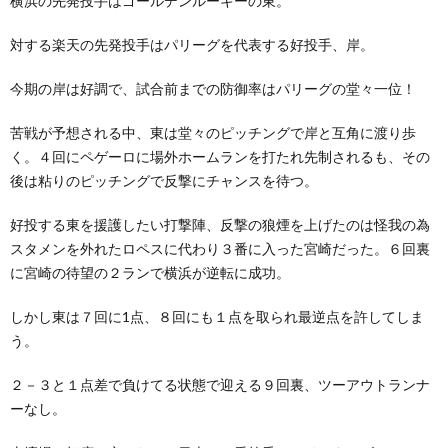
横浜の先発投手はゴールデンルーキーの東。
対する楽天の先発投手はパリーグを代表する好投手、岸。
今期の岸は好調で、試合前までの防御率はパリーグの堂々一位！
苦戦が予想される中、東は堂々のピッチングで岸と互角に渡り歩
く。４回にペゲーロに場外ホームランを打たれ先制されるも、その
後は粘りのピッチングで反撃にチャンスを待つ。
好投する東を援護したい打撃陣、反撃の狼煙を上げたのは怪我の為
スタメンを外れたロペスに代わり３番に入った宮崎だった。６回裏
に宮崎の待望の２ランで横浜が逆転に成功。
しかし東は７回に1点、８回にも１点を取られ最逆点を許してしま
う。
２－３と１点差で負けてる状態で迎える９回裏、ツーアウトランナ
ーなし。