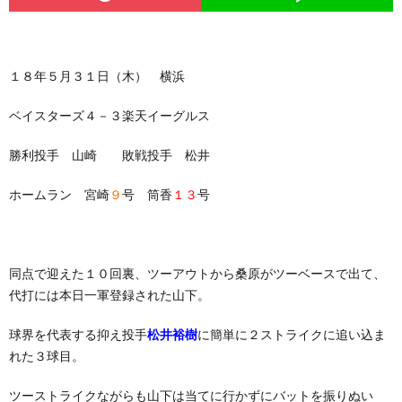
１８年５月３１日（木） 横浜
ベイスターズ４－３楽天イーグルス
勝利投手 山崎 敗戦投手 松井
ホームラン 宮崎
９
号 筒香
１３
号
同点で迎えた１０回裏、ツーアウトから桑原がツーベースで出て、
代打には本日一軍登録された山下。
球界を代表する抑え投手
松井裕樹
に簡単に２ストライクに追い込ま
れた３球目。
ツーストライクながらも山下は当てに行かずにバットを振りぬい