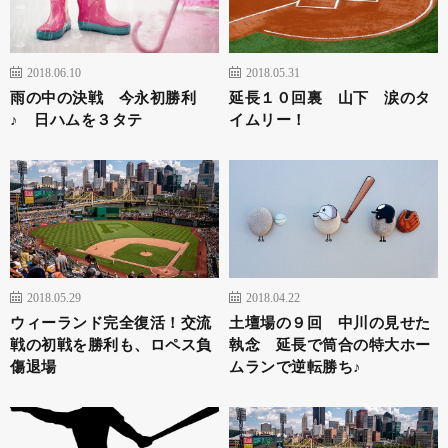
2018.06.10
2018.05.31
雨の中の決戦 今永初勝利
延長１０回裏 山下 涙のタ
♪ 日ハムを３タテ
イムリー！
2018.05.29
2018.04.22
ウィーランド完全復活！交流
土壇場の９回 中川の見せた
戦の初戦を勝利も、ロペス負
執念 延長で筒合の特大ホー
傷退場
ムランで逆転勝ち♪