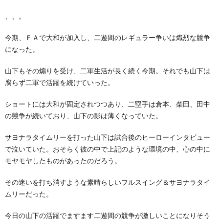
、、。
今期、ＦＡで大和が加入し、二遊間のレギュラー争いは熾烈な競争
になった。
山下もその煽りを受け、二軍生活が長く続く今期。それでも山下は
腐らず二軍で活躍を続けていった。
ショートには大和が固定されつつあり、二塁手は倉本、柴田、田中
の競争が続いており、山下の影は薄くなっていた。
サヨナラタイムリーを打った山下は試合後のヒーローインタビュー
で泣いていた。おそらく彼の中で上記のような環境の中、心の中に
モヤモヤしたものがあったのだろう。
その迷いを打ち消すような素晴らしいフルスイング＆サヨナラタイ
ムリーだった。
今日の山下の活躍でますます二遊間の競争が激しいことになりそう