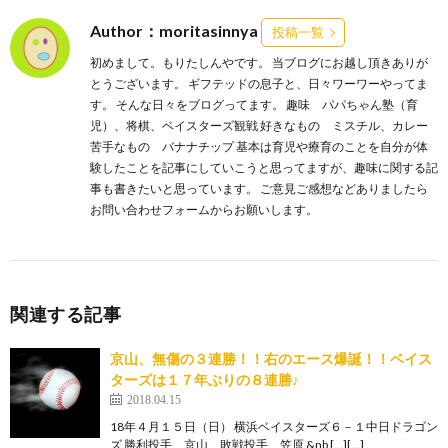
Author：moritasinnya
投稿一覧
初めまして。もりたしんやです。 当ブログにお越し頂きありが
とうございます。 ギフテッドの息子と、日々ワーワーやってま
す。 そんな日々をブログってます。 趣味 パパちゃん塾（育
児）、将棋、ベイスターズ観戦 好きなもの ミスチル、カレー
苦手なもの バナナチップ 基本は育児や療育のことを自分が体
験したことを記事にしていこうと思ってますが、趣味に関する記
事も書きたいと思っています。 ご意見ご感想などありましたら
お問い合わせフォームからお願いします。
関連する記事
京山、無傷の３連勝！！右のエース爆誕！！ベイス
ターズは１７年ぶりの８連勝♪
2018.04.15
18年４月１５日（日） 横浜ベイスターズ６－１中日ドラゴン
ズ 勝利投手 京山 敗戦投手 笠原 &nb […][…]