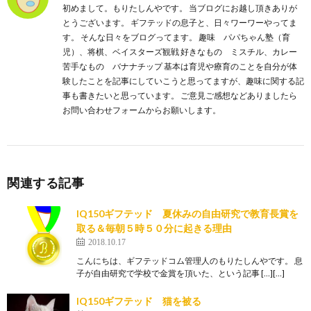
初めまして。もりたしんやです。 当ブログにお越し頂きありが
とうございます。 ギフテッドの息子と、日々ワーワーやってま
す。 そんな日々をブログってます。 趣味 パパちゃん塾（育
児）、将棋、ベイスターズ観戦 好きなもの ミスチル、カレー
苦手なもの バナナチップ 基本は育児や療育のことを自分が体
験したことを記事にしていこうと思ってますが、趣味に関する記
事も書きたいと思っています。 ご意見ご感想などありましたら
お問い合わせフォームからお願いします。
関連する記事
IQ150ギフテッド 夏休みの自由研究で教育長賞を
取る＆毎朝５時５０分に起きる理由
2018.10.17
こんにちは、ギフテッドコム管理人のもりたしんやです。 息
子が自由研究で学校で金賞を頂いた、という記事 […][…]
IQ150ギフテッド 猫を被る