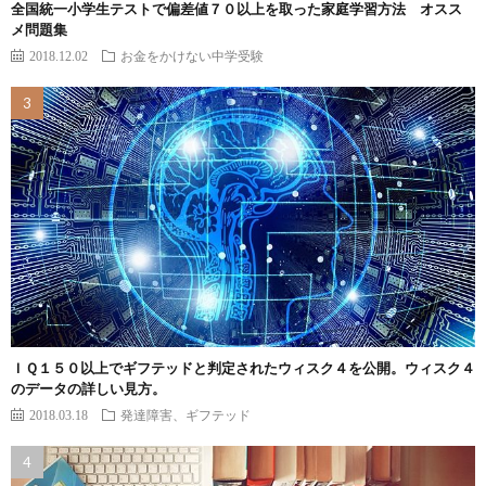
全国統一小学生テストで偏差値７０以上を取った家庭学習方法 オスス
メ問題集
2018.12.02
お金をかけない中学受験
ＩＱ１５０以上でギフテッドと判定されたウィスク４を公開。ウィスク４
のデータの詳しい見方。
2018.03.18
発達障害、ギフテッド