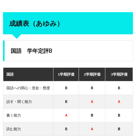
成績表（あゆみ）
国語 学年定評B
国語
1学期評価
2学期評価
3学期評価
国語への関心・意欲・態度
Ｂ
Ｂ
Ｂ
話す・聞く能力
Ｂ
Ａ
Ａ
書く能力
Ａ
Ｂ
Ｂ
読む能力
Ｂ
Ａ
Ｂ