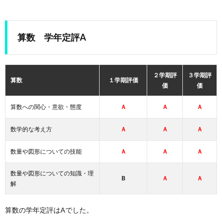
算数 学年定評A
２学期評
３学期評
算数
１学期評価
価
価
算数への関心・意欲・態度
Ａ
Ａ
Ａ
数学的な考え方
Ａ
Ａ
Ａ
数量や図形についての技能
Ａ
Ａ
Ａ
数量や図形についての知識・理
Ｂ
Ａ
Ａ
解
算数の学年定評はAでした。