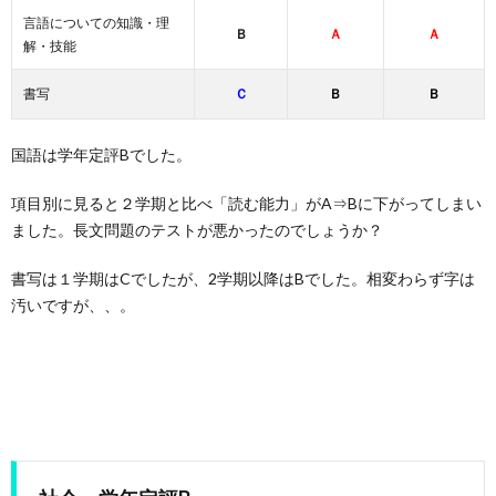
言語についての知識・理
Ｂ
Ａ
Ａ
解・技能
書写
Ｃ
Ｂ
Ｂ
国語は学年定評Bでした。
項目別に見ると２学期と比べ「読む能力」がA⇒Bに下がってしまい
ました。長文問題のテストが悪かったのでしょうか？
書写は１学期はCでしたが、2学期以降はBでした。相変わらず字は
汚いですが、、。