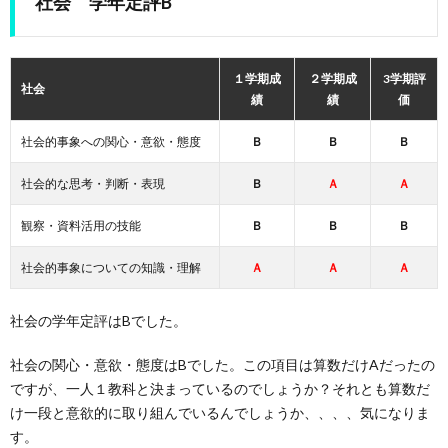
社会 学年定評B
１学期成
２学期成
3学期評
社会
績
績
価
社会的事象への関心・意欲・態度
Ｂ
Ｂ
Ｂ
社会的な思考・判断・表現
Ｂ
Ａ
Ａ
観察・資料活用の技能
Ｂ
Ｂ
Ｂ
社会的事象についての知識・理解
Ａ
Ａ
Ａ
社会の学年定評はBでした。
社会の関心・意欲・態度はBでした。この項目は算数だけAだったの
ですが、一人１教科と決まっているのでしょうか？それとも算数だ
け一段と意欲的に取り組んでいるんでしょうか、、、、気になりま
す。