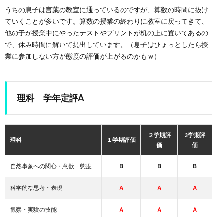
うちの息子は言葉の教室に通っているのですが、算数の時間に抜け
ていくことが多いです。算数の授業の終わりに教室に戻ってきて、
他の子が授業中にやったテストやプリントが机の上に置いてあるの
で、休み時間に解いて提出しています。（息子はひょっとしたら授
業に参加しない方が態度の評価が上がるのかもｗ）
理科 学年定評A
２学期評
3学期評
理科
１学期評価
価
価
自然事象への関心・意欲・態度
Ｂ
Ｂ
Ｂ
科学的な思考・表現
Ａ
Ａ
Ａ
観察・実験の技能
Ａ
Ａ
Ａ