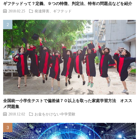
ギフテッドって？定義、９つの特徴、判定法、特有の問題点などを紹介
2018.02.25
発達障害、ギフテッド
全国統一小学生テストで偏差値７０以上を取った家庭学習方法 オスス
メ問題集
2018.12.02
お金をかけない中学受験