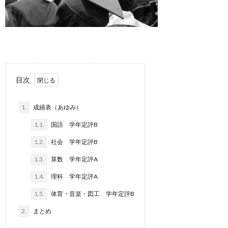
目次
1.
成績表（あゆみ）
1.1.
国語 学年定評B
1.2.
社会 学年定評B
1.3.
算数 学年定評A
1.4.
理科 学年定評A
1.5.
体育・音楽・図工 学年定評B
2.
まとめ