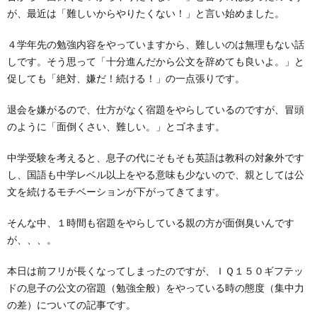
が、最近は「難しいからやりたくない！」と言い始めました。
４学年先の勉強内容をやっていますから、難しいのは無理もない話
しです。そう思って「十分進んだから公文を辞めても良いよ。」と
促しても「絶対、嫌だ！続ける！」の一点張りです。
退会を嫌がるので、仕方がなく宿題をやらしているのですが、冒頭
のように「面倒くさい、難しい。」とゴネます。
中学受験を考えると、息子の代にそもそも英語は教科の対象外です
し、国語も中学レベル以上をやる意味も少ないので、親としては公
文を続けるモチベーションが下がってきてます。
そんな中、１時間も宿題をやらしている親の方が面倒臭いんです
が、、、。
本日は前フリが長くなってしまったのですが、ＩＱ１５０ギフテッ
ドの息子の公文の宿題（勉強全般）をやっている時の態度（集中力
の差）についての記事です。